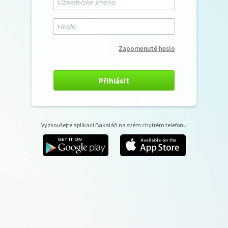
Zapomenuté heslo
Přihlásit
Vyzkoušejte aplikaci Bakaláři na svém chytrém telefonu