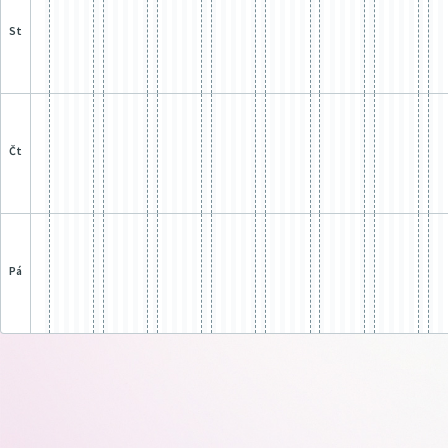
st
čt
pá