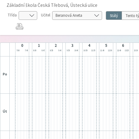
Základní škola Česká Třebová, Ústecká ulice
Třída
Učitel
Stálý
Tento t
0
1
2
3
4
5
6
7:00
7:45
8:00
8:45
8:55
9:40
9:55
10:40
10:50
11:35
11:45
12:30
12:40
13:25
13:30
po
út