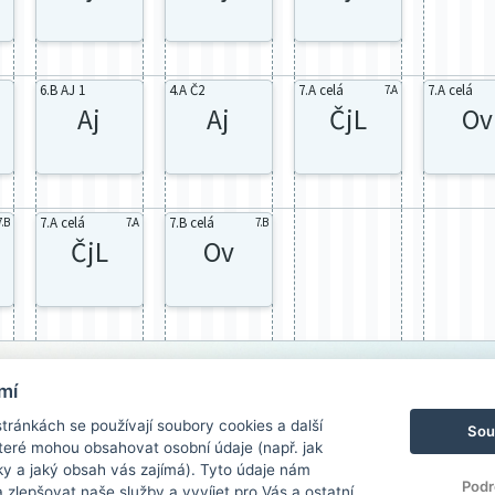
6.B AJ 1
4.A Č2
7.A celá
7.A celá
7.A
Aj
Aj
ČjL
Ov
7.A celá
7.B celá
7.B
7.A
7.B
ČjL
Ov
mí
ránkách se používají soubory cookies a další
Sou
 které mohou obsahovat osobní údaje (např. jak
ky a jaký obsah vás zajímá). Tyto údaje nám
Podr
zlepšovat naše služby a vyvíjet pro Vás a ostatní