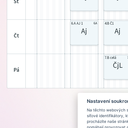
st
6.A AJ 1
4.B Č1
6.A
Aj
Aj
čt
7.B celá
ČjL
pá
Nastavení soukro
Na těchto webových st
síťové identifikátory,
procházíte naše strán
pomáhají provozovat a 