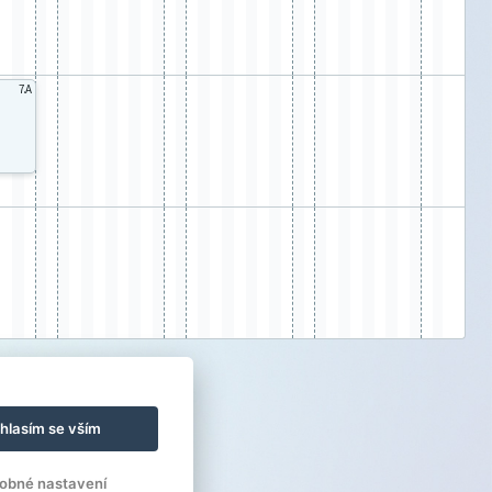
7.A
hlasím se vším
obné nastavení