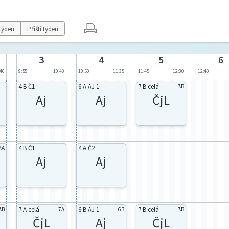
týden
Příští týden
3
4
5
6
:40
9:55
10:40
10:50
11:35
11:45
12:30
12:40
4.B Č1
6.A AJ 1
7.B celá
7.B
Aj
Aj
ČjL
4.B Č1
4.A Č2
7.A
Aj
Aj
7.A celá
6.B AJ 1
7.B celá
7.B
7.A
6.B
7.B
ČjL
Aj
ČjL