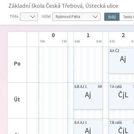
Základní škola Česká Třebová, Ústecká ulice
Třída
Učitel
Stálý
Tento 
0
1
2
7:00
7:45
8:00
8:45
8:55
9
4.A Č2
Aj
po
6.B AJ 1
7.A celá
6.B
Aj
ČjL
út
6.A AJ 1
7.B celá
Aj
ČjL