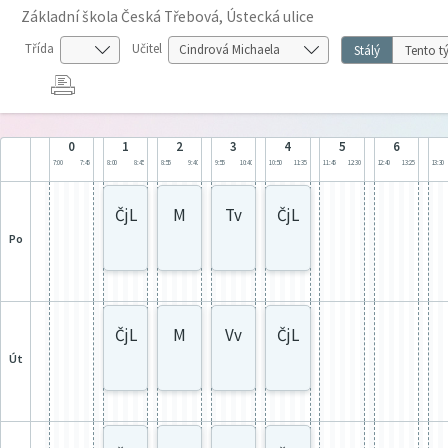
Základní škola Česká Třebová, Ústecká ulice
Třída
Učitel
Stálý
Tento t
0
1
2
3
4
5
6
7:00
7:45
8:00
8:45
8:55
9:40
9:55
10:40
10:50
11:35
11:45
12:30
12:40
13:25
13:30
ČjL
M
Tv
ČjL
po
ČjL
M
Vv
ČjL
út