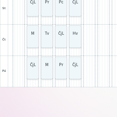
ČjL
Pr
Pc
ČjL
st
M
Tv
ČjL
Hv
čt
ČjL
M
Pr
ČjL
pá