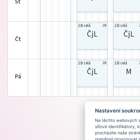
st
2.B celá
2.B celá
2.B
ČjL
ČjL
čt
2.B celá
2.B celá
2.B
ČjL
M
pá
Nastavení soukro
Na těchto webových st
síťové identifikátory,
procházíte naše strán
pomáhají provozovat a 