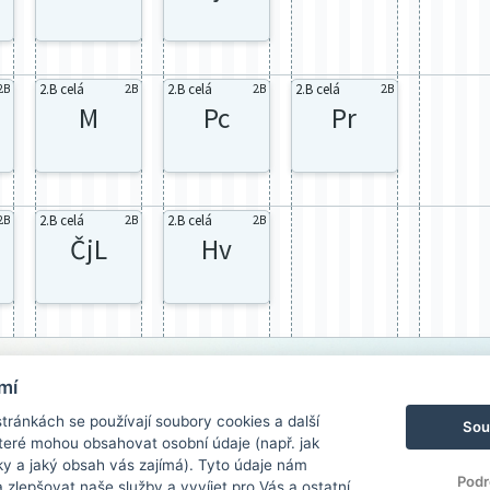
2.B celá
2.B celá
2.B celá
2.B
2.B
2.B
2.B
M
Pc
Pr
2.B celá
2.B celá
2.B
2.B
2.B
ČjL
Hv
mí
ránkách se používají soubory cookies a další
Sou
 které mohou obsahovat osobní údaje (např. jak
ky a jaký obsah vás zajímá). Tyto údaje nám
Podr
zlepšovat naše služby a vyvíjet pro Vás a ostatní