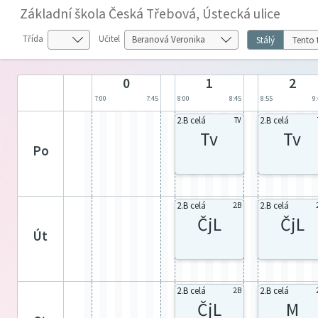
Základní škola Česká Třebová, Ústecká ulice
Třída
Učitel
Stálý
Tento 
0
1
2
7:00
7:45
8:00
8:45
8:55
9
2.B celá
2.B celá
TV
Tv
Tv
po
2.B celá
2.B celá
2.B
ČjL
ČjL
út
2.B celá
2.B celá
2.B
ČjL
M