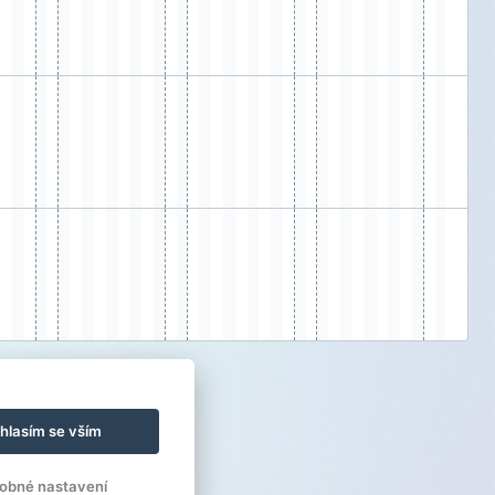
hlasím se vším
obné nastavení