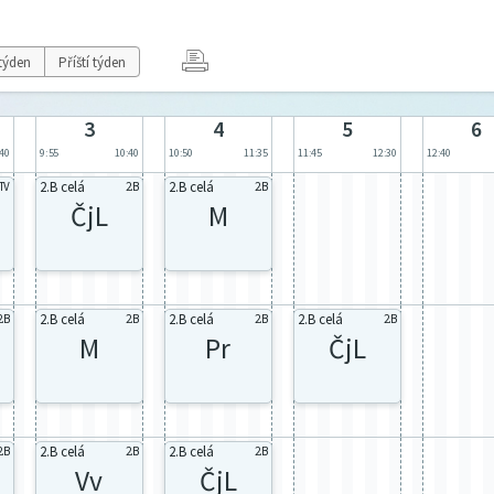
týden
Příští týden
3
4
5
6
:40
9:55
10:40
10:50
11:35
11:45
12:30
12:40
2.B celá
2.B celá
TV
2.B
2.B
ČjL
M
2.B celá
2.B celá
2.B celá
2.B
2.B
2.B
2.B
M
Pr
ČjL
2.B celá
2.B celá
2.B
2.B
2.B
Vv
ČjL