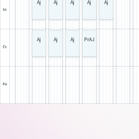
Aj
Aj
Aj
Aj
Aj
st
Aj
Aj
Aj
PrAJ
čt
pá