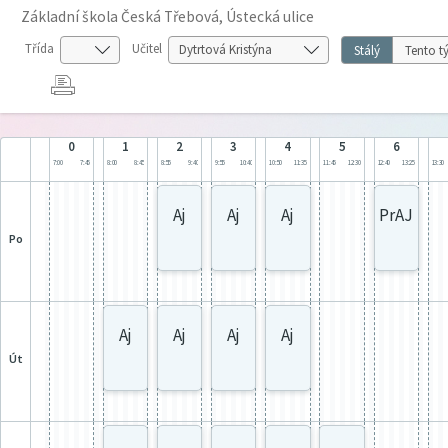
Základní škola Česká Třebová, Ústecká ulice
Třída
Učitel
Stálý
Tento t
0
1
2
3
4
5
6
7:00
7:45
8:00
8:45
8:55
9:40
9:55
10:40
10:50
11:35
11:45
12:30
12:40
13:25
13:30
Aj
Aj
Aj
PrAJ
po
Aj
Aj
Aj
Aj
út