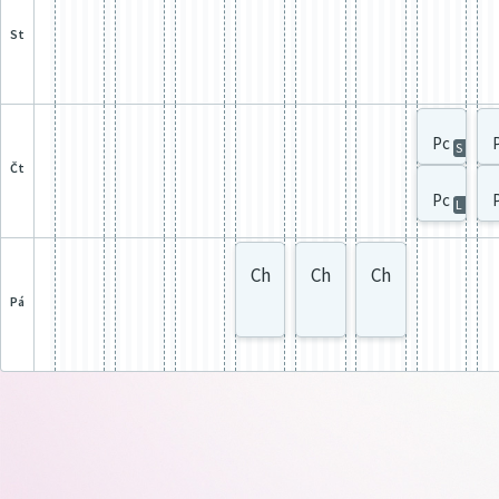
st
Pc
S
čt
Pc
L
Ch
Ch
Ch
pá