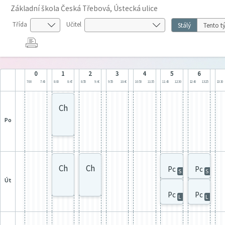
Základní škola Česká Třebová, Ústecká ulice
Třída
Učitel
Stálý
Tento t
0
1
2
3
4
5
6
7:00
7:45
8:00
8:45
8:55
9:40
9:55
10:40
10:50
11:35
11:45
12:30
12:40
13:25
13:30
Ch
po
Ch
Ch
Pc
Pc
S
S
út
Pc
Pc
L
L