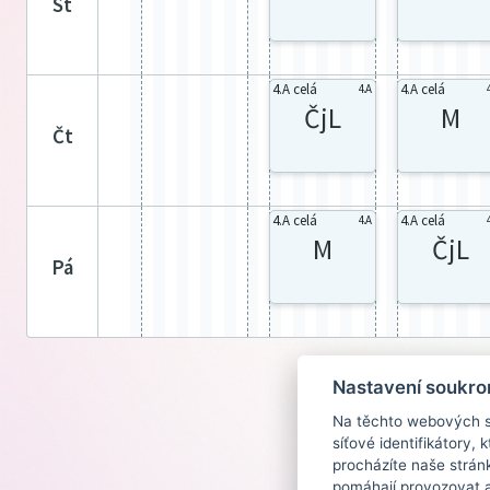
st
4.A celá
4.A celá
4.A
ČjL
M
čt
4.A celá
4.A celá
4.A
M
ČjL
pá
Nastavení soukro
Na těchto webových st
síťové identifikátory,
procházíte naše strán
pomáhají provozovat a 