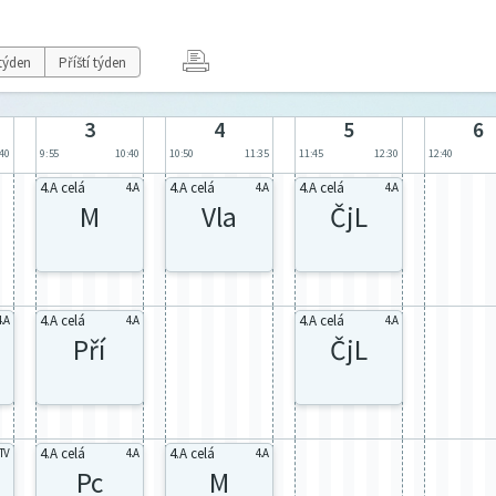
týden
Příští týden
3
4
5
6
:40
9:55
10:40
10:50
11:35
11:45
12:30
12:40
4.A celá
4.A celá
4.A celá
4.A
4.A
4.A
M
Vla
ČjL
4.A celá
4.A celá
4.A
4.A
4.A
Pří
ČjL
4.A celá
4.A celá
TV
4.A
4.A
Pc
M