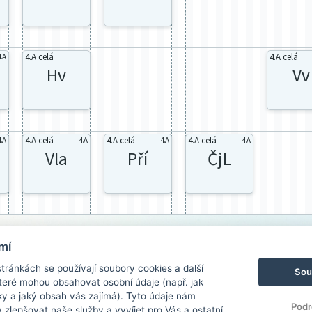
4.A celá
4.A celá
4.A
Hv
Vv
4.A celá
4.A celá
4.A celá
4.A
4.A
4.A
4.A
Vla
Pří
ČjL
mí
ránkách se používají soubory cookies a další
Sou
 které mohou obsahovat osobní údaje (např. jak
ky a jaký obsah vás zajímá). Tyto údaje nám
Podr
zlepšovat naše služby a vyvíjet pro Vás a ostatní