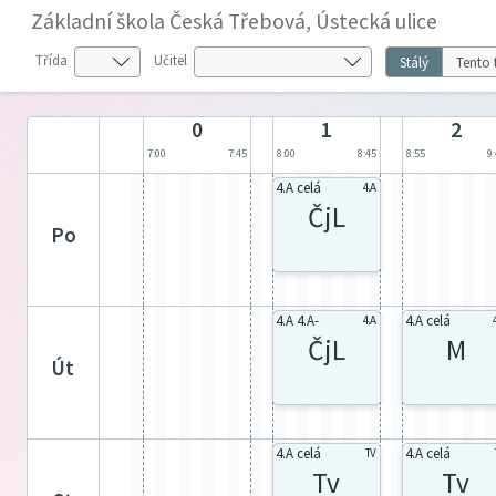
Základní škola Česká Třebová, Ústecká ulice
Třída
Učitel
Stálý
Tento 
0
1
2
7:00
7:45
8:00
8:45
8:55
9
4.A celá
4.A
ČjL
po
4.A 4.A-
4.A celá
4.A
ČjL
M
út
4.A celá
4.A celá
TV
Tv
Tv