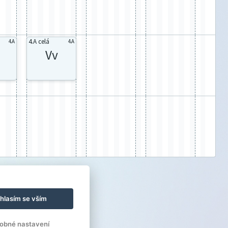
4.A celá
4.A
4.A
Vv
hlasím se vším
obné nastavení