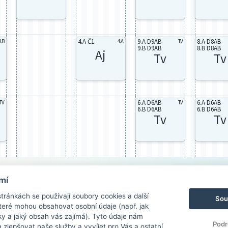
4.A Č1
9.A D9AB
8.A D8AB
4.B
4.A
TV
9.B D9AB
8.B D8AB
Aj
Tv
Tv
6.A D6AB
6.A D6AB
TV
TV
6.B D6AB
6.B D6AB
Tv
Tv
mí
ránkách se používají soubory cookies a další
Sou
 které mohou obsahovat osobní údaje (např. jak
ky a jaký obsah vás zajímá). Tyto údaje nám
Podr
zlepšovat naše služby a vyvíjet pro Vás a ostatní