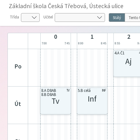
Základní škola Česká Třebová, Ústecká ulice
Třída
Učitel
Stálý
Tento 
0
1
2
7:00
7:45
8:00
8:45
8:55
9
4.A Č1
Aj
po
8.A D8AB
5.B celá
TV
INF
8.B D8AB
Inf
Tv
út