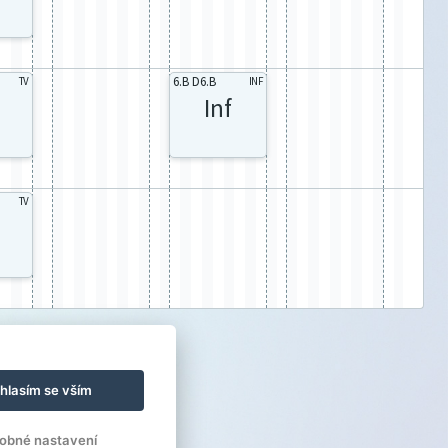
6.B D6.B
TV
INF
Inf
TV
hlasím se vším
obné nastavení