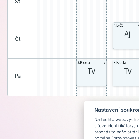
st
4.B Č2
Aj
čt
3.B celá
3.B celá
TV
Tv
Tv
pá
Nastavení soukro
Na těchto webových st
síťové identifikátory,
procházíte naše strán
pomáhají provozovat a 