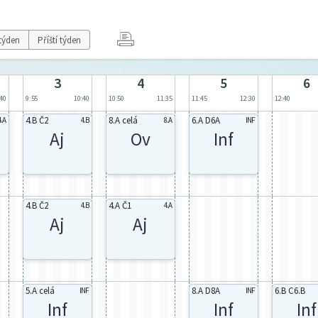
týden
Příští týden
3
4
5
6
:40
9:55
10:40
10:50
11:35
11:45
12:30
12:40
4.B Č2
8.A celá
6.A D6A
4.A
4.B
8.A
INF
Aj
Ov
Inf
4.B Č2
4.A Č1
4.B
4.A
Aj
Aj
5.A celá
8.A D8A
6.B C6.B
INF
INF
Inf
Inf
Inf