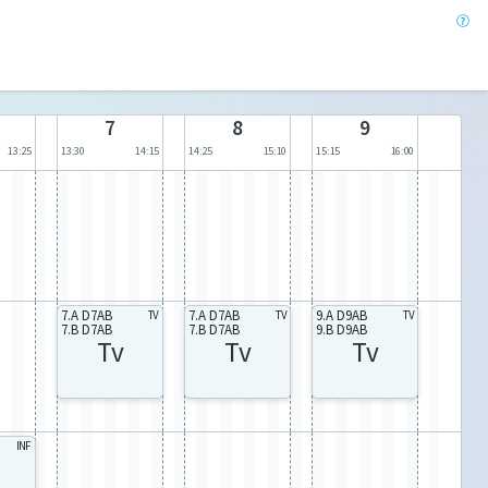
7
8
9
13:25
13:30
14:15
14:25
15:10
15:15
16:00
7.A D7AB
7.A D7AB
9.A D9AB
TV
TV
TV
7.B D7AB
7.B D7AB
9.B D9AB
Tv
Tv
Tv
INF